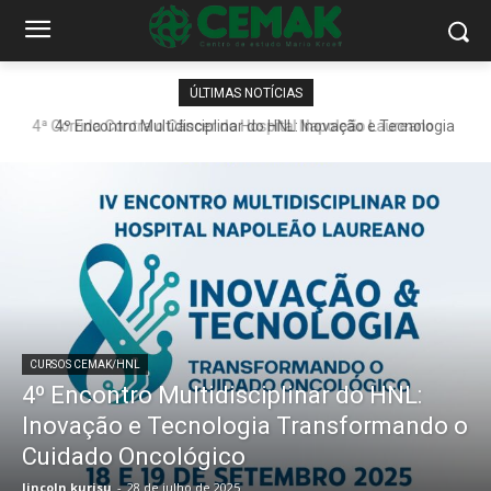
ÚLTIMAS NOTÍCIAS
4º Encontro Multidisciplinar do HNL: Inovação e Tecnologia
Transformando o Cuidado Oncológico
CURSOS CEMAK/HNL
4º Encontro Multidisciplinar do HNL:
Inovação e Tecnologia Transformando o
Cuidado Oncológico
lincoln kurisu
-
28 de julho de 2025