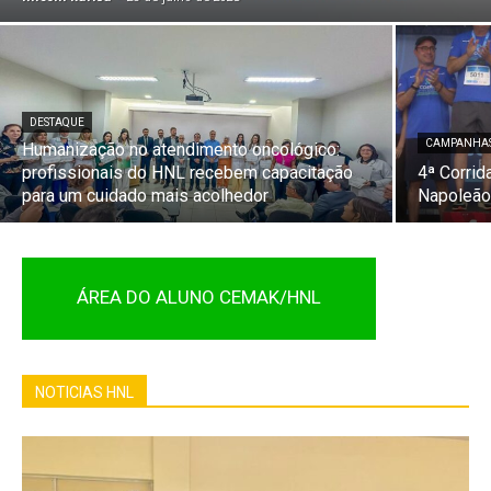
DESTAQUE
CAMPANHAS
Humanização no atendimento oncológico:
profissionais do HNL recebem capacitação
4ª Corrid
para um cuidado mais acolhedor
Napoleão
ÁREA DO ALUNO CEMAK/HNL
NOTICIAS HNL