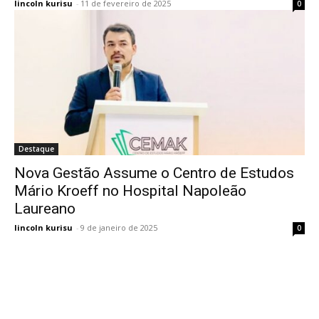
lincoln kurisu
-
11 de fevereiro de 2025
0
Destaque
Nova Gestão Assume o Centro de Estudos
Mário Kroeff no Hospital Napoleão
Laureano
lincoln kurisu
-
9 de janeiro de 2025
0