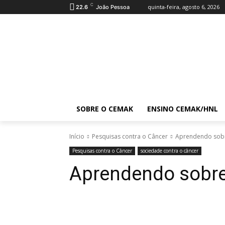
C
quinta-feira, agosto 6, 2026
22.6
João Pessoa
SOBRE O CEMAK
ENSINO CEMAK/HNL
Início
Pesquisas contra o Câncer
Aprendendo sob
Pesquisas contra o Câncer
sociedade contra o câncer
Aprendendo sobre