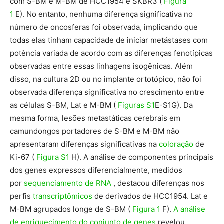
com S-BM e M-BM de HCC1954 e SKBR3 (
Figura
1
E). No entanto, nenhuma diferença significativa no
número de oncosferas foi observada, implicando que
todas elas tinham capacidade de iniciar metástases com
potência variada de acordo com as diferenças fenotípicas
observadas entre essas linhagens isogênicas. Além
disso, na cultura 2D ou no implante ortotópico, não foi
observada diferença significativa no crescimento entre
as células S-BM, Lat e M-BM (
Figuras S1
E-S1G). Da
mesma forma, lesões metastáticas cerebrais em
camundongos portadores de S-BM e M-BM não
apresentaram diferenças significativas na
coloração
de
Ki-67 (
Figura S1
H). A análise de componentes principais
dos genes expressos diferencialmente, medidos
por
sequenciamento de RNA
, destacou diferenças nos
perfis
transcriptômicos
de derivados de HCC1954. Lat e
M-BM agrupados longe de S-BM (
Figura 1
F).
A análise
de enriquecimento do conjunto de genes
revelou