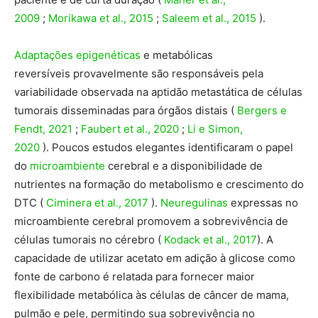
2009
;
Morikawa et al., 2015
;
Saleem et al., 2015
).
Adaptações epigenéticas
e metabólicas
reversíveis provavelmente são responsáveis ​​pela
variabilidade observada na aptidão metastática de células
tumorais disseminadas para órgãos distais (
Bergers e
Fendt, 2021
;
Faubert et al., 2020
;
Li e Simon,
2020
). Poucos estudos elegantes identificaram o papel
do
microambiente
cerebral e a disponibilidade de
nutrientes na formação do metabolismo e crescimento do
DTC (
Ciminera et al., 2017
).
Neuregulinas
expressas no
microambiente cerebral promovem a sobrevivência de
células tumorais no cérebro (
Kodack et al., 2017
). A
capacidade de utilizar acetato em adição à glicose como
fonte de carbono é relatada para fornecer maior
flexibilidade metabólica às células de câncer de mama,
pulmão e pele, permitindo sua sobrevivência no