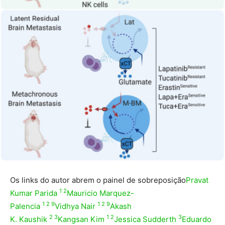
Os links do autor abrem o painel de sobreposição
Pravat
1 2
Kumar Parida
Mauricio Marquez-
1 2 9
1 2 9
Palencia
Vidhya Nair
Akash
2 3
1 2
3
K. Kaushik
Kangsan Kim
Jessica Sudderth
Eduardo