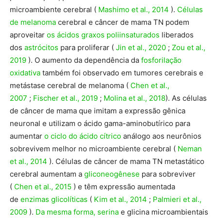
microambiente cerebral (
Mashimo et al., 2014
).
Células
de melanoma
cerebral
e câncer de mama TN podem
aproveitar
os ácidos graxos poliinsaturados
liberados
dos
astrócitos
para proliferar (
Jin et al., 2020
;
Zou et al.,
2019
). O aumento da dependência da
fosforilação
oxidativa
também foi observado em tumores cerebrais e
metástase cerebral de melanoma (
Chen et al.,
2007
;
Fischer et al., 2019
;
Molina et al., 2018
). As células
de câncer de mama que imitam a expressão gênica
neuronal e utilizam o ácido gama-aminobutírico para
aumentar
o ciclo do ácido cítrico
análogo aos neurônios
sobrevivem melhor no microambiente cerebral (
Neman
et al., 2014
). Células de câncer de mama TN metastático
cerebral aumentam a
gliconeogênese
para sobreviver
(
Chen et al., 2015
) e têm expressão aumentada
de
enzimas glicolíticas
(
Kim et al., 2014
;
Palmieri et al.,
2009
).
Da mesma forma, serina
e glicina microambientais