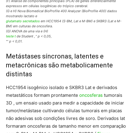
(F) Análise de componentes principais (PCA) de genes diferencialmente
expressos em células isogênicas do trópico cerebral.
(G e H) Nova Biomedical BioProfile 400 Analyzer (BioProfile 400) dados
mostrando lactato e
glutamato secretados
em HCC1954 (S-BM, Lat e M-BM) e SKBR3 (Lat e M-
BM) em culturas de oncosfera.
(G) ANOVA de uma via e (H)
∗
teste t
de Student ,
p < 0,05,
∗∗
p < 0,01.
Metástases síncronas, latentes e
metacrônicas são metabolicamente
distintas
HCC1954 isogênico isolado e SKBR3 Lat e derivados
metastáticos formam prontamente
oncosferas
tumorais
3D , um ensaio usado para medir a capacidade de iniciar
tumor/metástase cultivando células tumorais em placas
não adesivas sob condições livres de soro. Derivados lat
formaram oncosferas de tamanho menor em comparação