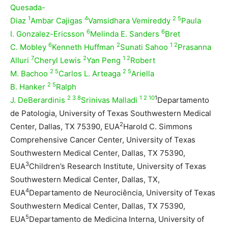
Quesada-
1
4
2 5
Diaz
Ambar Cajigas
Vamsidhara Vemireddy
Paula
6
6
I. Gonzalez-Ericsson
Melinda E. Sanders
Bret
6
2
1 2
C. Mobley
Kenneth Huffman
Sunati Sahoo
Prasanna
7
2
1 2
Alluri
Cheryl Lewis
Yan Peng
Robert
2 5
2 5
M. Bachoo
Carlos L. Arteaga
Ariella
2 5
B. Hanker
Ralph
2 3 8
1 2 10
1
J. DeBerardinis
Srinivas Malladi
Departamento
de Patologia, University of Texas Southwestern Medical
2
Center, Dallas, TX 75390, EUA
Harold C. Simmons
Comprehensive Cancer Center, University of Texas
Southwestern Medical Center, Dallas, TX 75390,
3
EUA
Children’s Research Institute, University of Texas
Southwestern Medical Center, Dallas, TX,
4
EUA
Departamento de Neurociência, University of Texas
Southwestern Medical Center, Dallas, TX 75390,
5
EUA
Departamento de Medicina Interna, University of