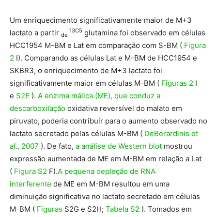
Um enriquecimento significativamente maior de M+3
13C5
lactato a partir
glutamina foi observado em células
de
HCC1954 M-BM e Lat em comparação com S-BM (
Figura
2
I). Comparando as células Lat e M-BM de HCC1954 e
SKBR3, o enriquecimento de M+3 lactato foi
significativamente maior em células M-BM (
Figuras 2
I
e
S2E
).
A enzima málica
(ME), que conduz a
descarboxilação
oxidativa reversível do malato em
piruvato, poderia contribuir para o aumento observado no
lactato secretado pelas células M-BM (
DeBerardinis et
al., 2007
). De fato,
a análise de Western blot
mostrou
expressão aumentada de ME em M-BM em relação a Lat
(
Figura S2
F).
A pequena depleção de RNA
interferente
de ME em M-BM resultou em uma
diminuição significativa no lactato secretado em células
M-BM (
Figuras
S2G e S2H;
Tabela S2
). Tomados em