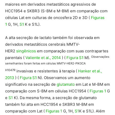
maiores em derivados metastáticos agressivos de
HCC1954 e SKBR3 (S-BM e M-BM) em comparação com
células Lat em culturas de oncosfera 2D e 3D (
Figuras
1
G, 1H,
S1
K e S1L).
A alta secreção de lactato também foi observada em
derivados metastáticos cerebrais MMTV-
HER2
singênicos
em comparação com suas contrapartes
Observações
parentais (
Valiente et al., 2014
) (
Figura S1
M).
semelhantes foram feitas em células MMTV-HER2-PIK3CA
H1047R
invasivas e resistentes à terapia (
Hanker et al.,
2013
) (
Figura S1
N). Observamos um aumento
significativo na secreção de
glutamato
em Lat e M-BM em
comparação com S-BM em células HCC1954 (
Figuras 1
G
e
S1
K). Da mesma forma, a secreção de glutamato
também foi alta em HCC1954 e SKBR3 M-BM em
comparação com Lat (
Figuras 1
G, 1H,
S1
K e S1L). Além