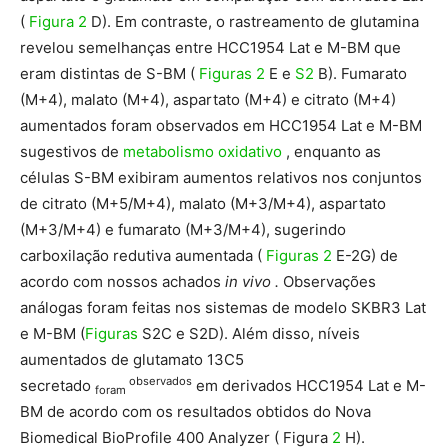
(
Figura 2
D). Em contraste, o rastreamento de glutamina
revelou semelhanças entre HCC1954 Lat e M-BM que
eram distintas de S-BM (
Figuras 2
E e
S2
B). Fumarato
(M+4), malato (M+4), aspartato (M+4) e citrato (M+4)
aumentados foram observados em HCC1954 Lat e M-BM
sugestivos de
metabolismo oxidativo
, enquanto as
células S-BM exibiram aumentos relativos nos conjuntos
de citrato (M+5/M+4), malato (M+3/M+4), aspartato
(M+3/M+4) e fumarato (M+3/M+4), sugerindo
carboxilação redutiva aumentada (
Figuras 2
E-2G) de
acordo com nossos achados
in vivo .
Observações
análogas foram feitas nos sistemas de modelo SKBR3 Lat
e M-BM (
Figuras
S2C e S2D). Além disso, níveis
aumentados de glutamato 13C5
observados
secretado
em derivados HCC1954 Lat e M-
foram
BM de acordo com os resultados obtidos do Nova
Biomedical BioProfile 400 Analyzer ( Figura
2
H).