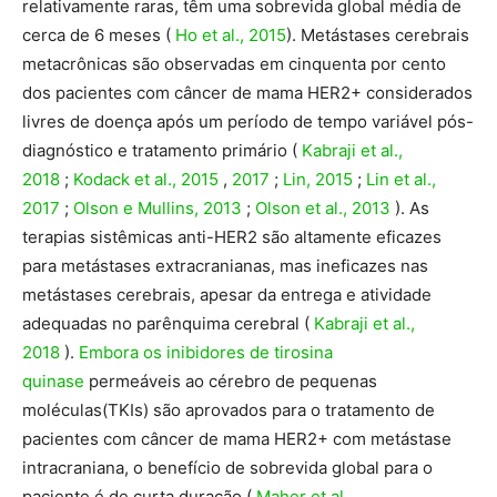
relativamente raras, têm uma sobrevida global média de
cerca de 6 meses (
Ho et al., 2015
). Metástases cerebrais
metacrônicas são observadas em cinquenta por cento
dos pacientes com câncer de mama HER2+ considerados
livres de doença após um período de tempo variável pós-
diagnóstico e tratamento primário (
Kabraji et al.,
2018
;
Kodack et al., 2015
,
2017
;
Lin, 2015
;
Lin et al.,
2017
;
Olson e Mullins, 2013
;
Olson et al., 2013
). As
terapias sistêmicas anti-HER2 são altamente eficazes
para metástases extracranianas, mas ineficazes nas
metástases cerebrais, apesar da entrega e atividade
adequadas no parênquima cerebral (
Kabraji et al.,
2018
).
Embora os inibidores de tirosina
quinase
permeáveis ​​ao cérebro de pequenas
moléculas
(TKIs) são aprovados para o tratamento de
pacientes com câncer de mama HER2+ com metástase
intracraniana, o benefício de sobrevida global para o
paciente é de curta duração (
Maher et al.,