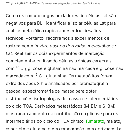
∗∗∗∗
p < 0,0001: ANOVA de uma via seguida pelo teste de Dunnett.
Como os camundongos portadores de células Lat são
negativos para BLI, identificar e isolar células Lat para
análise metabólica rápida apresentou desafios
técnicos. Portanto, recorremos a experimentos de
rastreamento
in vitro usando derivados metastáticos e
Lat.
Realizamos dois experimentos de marcação
complementar cultivando células trópicas cerebrais
13
com
C
glicose e glutamina não marcada e glicose não
6
13
marcada com
C
glutamina. Os metabólitos foram
5
extraídos após 8 h e analisados ​​por cromatografia
gasosa-espectrometria de massa para obter
distribuições isotopólogas de massa de intermediários
do ciclo TCA. Derivados metastáticos (M-BM e S-BM)
mostraram aumento da contribuição da glicose para os
intermediários do ciclo do TCA citrato,
fumarato
, malato,
aspartato e glutamato em comparação com derivados Lat