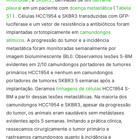
pleural
em um paciente com
doença metastática
(
Tabela
S1
) . Células HCC1954 e SKBR3 transduzidas com GFP-
luciferase e um vetor de resistência a antibióticos foram
implantadas ortotopicamente em
camundongos
atímicos
. A progressão do tumor e a incidência
metastática foram monitoradas semanalmente por
imagem bioluminescente (BLI). Observamos lesões S-BM
evidentes em 2/10 camundongos portadores de tumores
primários HCC1954 e nenhum em camundongos
portadores de tumores SKBR3 5 semanas após a
implantação. Geramos
linhagens de células
HCC1954 S-
BM a partir dessas lesões metastáticas. Na maioria dos
camundongos HCC1954 e SKBR3, apesar da progressão
do tumor, os animais eram saudáveis ​​sem metástases
evidentes após 5 semanas. Imitando a prática clínica,
ressecamos cirurgicamente o tumor primário e
rastreamos camundongos quanto à incidência e