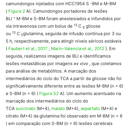
camundongos injetados com HCC1954 S -BM e M-BM
(
Figura 2
A). Camundongos portadores de lesões
+
BLI
M-BM e S-BM foram anestesiados e infundidos por
13
via intravenosa com um bolus de
C
glicose
6
13
ou
C
glutamina, seguida de infusão contínua por 3 ou
5
5 h, respectivamente, para atingir níveis séricos estáveis ​​
(
Faubert et al., 2017
;
Marin-Valencia et al., 2012
). Em
seguida, realizamos imagens de BLI e identificamos
lesões metastáticas por imagens
ex vivo
, que coletamos
para análise de metabólitos. A marcação dos
intermediários do ciclo do TCA a partir da glicose não foi
significativamente diferente entre as lesões M-BM (n = 6)
e S-BM (n = 6) (
Figura S2
A). Um aumento acentuado na
marcação dos intermediários do ciclo do
TCA
succinato
(M+4),
malato
(M+4),
aspartato
(M+4) e
citrato (M+4) da glutamina foi observado em M-BM (n = 6
) em comparação com S-BM (n = 6) lesões cerebrais