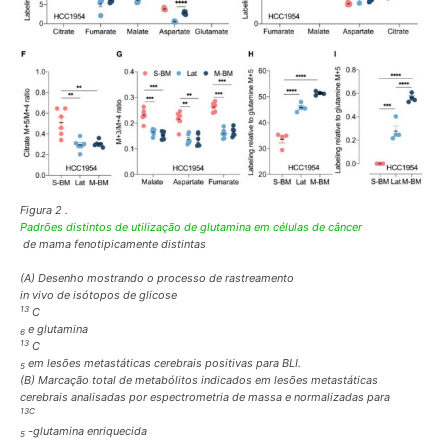
Figura 2 .
Padrões distintos de utilização de glutamina em células de câncer
de mama fenotipicamente distintas
(A) Desenho mostrando o processo de rastreamento
in vivo
de isótopos de glicose
13
C
e glutamina
6
13
C
em lesões metastáticas cerebrais positivas para BLI.
5
(B) Marcação total de metabólitos indicados em lesões metastáticas
cerebrais analisadas por espectrometria de massa e normalizadas para
13C
-glutamina enriquecida
5