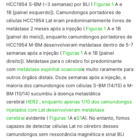
HCC1954 S-BM (~3 semanas) por BLI (
Figuras 1
A e
1B
[painel esquerdo]). Camundongos portadores de
células HCC1954 Lat eram predominantemente livres de
metástase 2 meses após a injeção (
Figuras 1
A e 1B
[painel do meio]), enquanto camundongos portadores de
HCC1954 M-BM desenvolveram metástase dentro de 5-7
semanas após a injeção (
Figuras 1
A e 1B [painel
direito]). Metástase para o cérebro foi predominante
com
metástase espinhal ocasional
e muito raramente para
outros órgãos distais. Doze semanas após a injeção, a
maioria dos camundongos com células S-BM (14/15) e M-
BM (10/14) sucumbiu à doença metastática
cerebral
HER2
, enquanto apenas 1/10 dos camundongos
injetados com Lat desenvolveram metástase
cerebral
evidente (
Figuras 1
A e
S1
A). No entanto, fomos
capazes de detectar células Lat no cérebro desses
camundongos sem ressonância magnética e sinal BLI