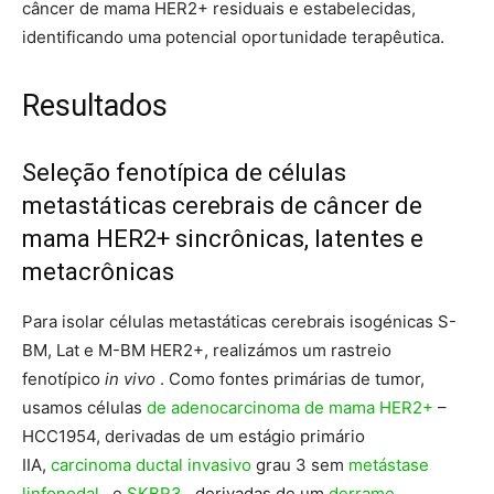
câncer de mama HER2+ residuais e estabelecidas,
identificando uma potencial oportunidade terapêutica.
Resultados
Seleção fenotípica de células
metastáticas cerebrais de câncer de
mama HER2+ sincrônicas, latentes e
metacrônicas
Para isolar células metastáticas cerebrais isogénicas S-
BM, Lat e M-BM HER2+, realizámos um rastreio
fenotípico
in vivo
. Como fontes primárias de tumor,
usamos células
de adenocarcinoma de mama HER2+
–
HCC1954, derivadas de um estágio primário
IIA,
carcinoma ductal invasivo
grau 3 sem
metástase
linfonodal
, e
SKBR3
, derivadas de um
derrame