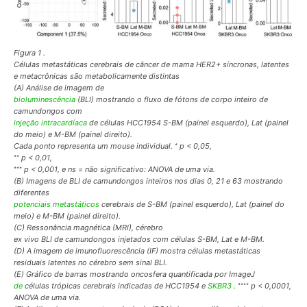
Figura 1 .
Células metastáticas cerebrais de câncer de mama HER2+ síncronas, latentes
e metacrônicas são metabolicamente distintas
(A) Análise de imagem de
bioluminescência
(BLI) mostrando o fluxo de fótons de corpo inteiro de
camundongos com
injeção intracardíaca
de células HCC1954 S-BM (painel esquerdo), Lat (painel
do meio) e M-BM (painel direito).
∗
Cada ponto representa um mouse individual.
p < 0,05,
∗∗
p < 0,01,
∗∗∗
p < 0,001, e ns = não significativo: ANOVA de uma via.
(B) Imagens de BLI de camundongos inteiros nos dias 0, 21 e 63 mostrando
diferentes
potenciais metastáticos
cerebrais de S-BM (painel esquerdo), Lat (painel do
meio) e M-BM (painel direito).
(C) Ressonância magnética (MRI), cérebro
ex vivo
BLI de camundongos injetados com células S-BM, Lat e M-BM.
(D) A imagem de imunofluorescência (IF) mostra células metastáticas
residuais latentes no cérebro sem sinal BLI.
(E) Gráfico de barras mostrando oncosfera quantificada por ImageJ
∗∗∗∗
de
células trópicas cerebrais indicadas de HCC1954 e
SKBR3
.
p < 0,0001,
ANOVA de uma via.