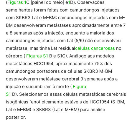
(
Figuras 1
C [painel do meio] e
1
D). Observações
semelhantes foram feitas com camundongos injetados
com SKBR3 Lat e M-BM: camundongos injetados com M-
BM desenvolveram metástases aproximadamente entre 7
e 8 semanas após a injeção, enquanto a maioria dos
camundongos injetados com Lat (5/6) não desenvolveu
metástase, mas tinha Lat residual
células cancerosas
no
cérebro (
Figuras S1
B e S1C). Análogo aos modelos
metastáticos HCC1954, aproximadamente 75% dos
camundongos portadores de células SKBR3 M-BM
desenvolveram metástase cerebral 9 semanas após a
injeção e sucumbiram à morte (
Figura
S1
D). Selecionamos essas células metastáticas cerebrais
isogênicas fenotipicamente estáveis ​​de HCC1954 (S-BM,
Lat e M-BM) e SKBR3 (Lat e M-BM) para análise
posterior.