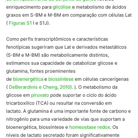
enriquecimento para
glicólise
e metabolismo de ácidos
graxos em S-BM e M-BM em comparação com células Lat
(
Figuras S1
I e S1J).
Como perfis transcriptômicos e características
fenotípicas sugeriram que Lat e derivados metastáticos
(S-BM e M-BM) são metabolicamente distintos,
estimamos sua capacidade de catabolizar glicose e
glutamina, fontes proeminentes
de
bioenergética
e
biossíntese
em células cancerígenas
(
DeBerardinis e Cheng, 2010).
). O metabolismo da
glicose em
piruvato
pode suportar o ciclo do ácido
tricarboxílico (TCA) ou resultar na conversão em
lactato. A glutamina é uma importante fonte de carbono e
nitrogênio para uma variedade de vias que suportam a
bioenergética, biossíntese e
homeostase redox
. Os
níveis de lactato secretado foram significativamente