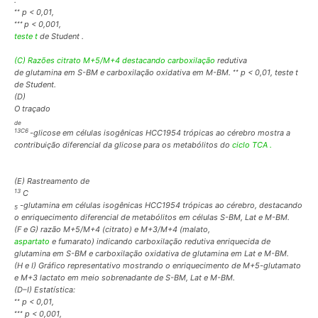
.
∗∗
p < 0,01,
∗∗∗
p < 0,001,
teste t
de Student .
(C) Razões citrato M+5/M+4 destacando carboxilação
redutiva
∗∗
de glutamina em S-BM e carboxilação oxidativa em M-BM.
p < 0,01, teste t
de Student.
(D)
O traçado
de
13C6
-glicose em células isogênicas HCC1954 trópicas ao cérebro mostra a
contribuição diferencial da glicose para os metabólitos do
ciclo TCA .
(E) Rastreamento de
13
C
-glutamina em células isogênicas HCC1954 trópicas ao cérebro, destacando
5
o enriquecimento diferencial de metabólitos em células S-BM, Lat e M-BM.
(F e G) razão M+5/M+4 (citrato) e M+3/M+4 (malato,
aspartato
e fumarato) indicando carboxilação redutiva enriquecida de
glutamina em S-BM e carboxilação oxidativa de glutamina em Lat e M-BM.
(H e I) Gráfico representativo mostrando o enriquecimento de M+5-glutamato
e M+3 lactato em meio sobrenadante de S-BM, Lat e M-BM.
(D–I) Estatística:
∗∗
p < 0,01,
∗∗∗
p < 0,001,