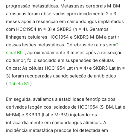
progressão metastáticas. Metástases cerebrais M-BM
atrasadas foram observadas aproximadamente 2 a 3
meses após a ressecção em camundongos implantados
com HCC1954 (n = 3) e SKBR3 (n = 4). Geramos
linhagens celulares HCC1954 e SKBR3 M-BM a partir
dessas lesões metastáticas. Cérebros de ratos sem
O
sinal BLI
, aproximadamente 3 meses após a ressecção
do tumor, foi dissociado em suspensões de células
únicas; As células HCC1954 Lat (n = 4) e SKBR3 Lat (n =
3) foram recuperadas usando seleção de antibiótico
(
Tabela S1
).
Em seguida, avaliamos a estabilidade fenotípica dos
derivados isogênicos isolados de HCC1954 (S-BM, Lat e
M-BM) e SKBR3 (Lat e M-BM) injetando-os
intracardialmente em camundongos atímicos. A
incidência metastática precoce foi detectada em