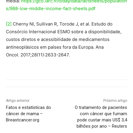
média:
https://gco.iarc.fr/today/data/factsheets/population
s/988-low-middle-income-fact-sheets.pdf
[2]
Cherny NI, Sullivan R, Torode J, et al. Estudo do
Consórcio Internacional ESMO sobre a disponibilidade,
custos diretos e acessibilidade de medicamentos
antineoplásicos em países fora da Europa. Ana
Oncol. 2017;28(11):2633-2647.
Artigo anterior
Próximo artigo
Fatos e estatísticas do
O tratamento de pacientes
câncer de mama –
com câncer que fumam
Breastcancer.org
pode custar mais US$ 3,4
bilhões por ano – Reuters