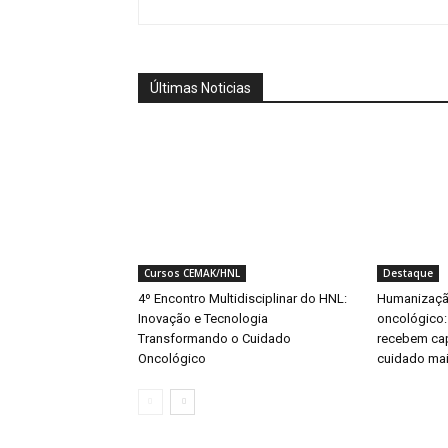
Últimas Noticias
Cursos CEMAK/HNL
Destaque
4º Encontro Multidisciplinar do HNL:
Humanizaçã
Inovação e Tecnologia
oncológico:
Transformando o Cuidado
recebem ca
Oncológico
cuidado mai