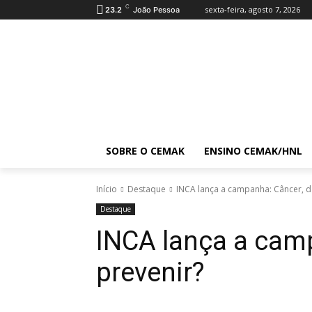
C
sexta-feira, agosto 7, 2026
23.2
João Pessoa
SOBRE O CEMAK
ENSINO CEMAK/HNL
Início
Destaque
INCA lança a campanha: Câncer, d
Destaque
INCA lança a camp
prevenir?