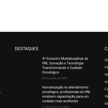
DESTAQUES
C
4º Encontro Multidisciplinar do
D
HNL: Inovação e Tecnologia
Pe
Transformando o Cuidado
Oncológico
H
28 de julho de 2025
so
Humanização no atendimento
C
L
oncológico: profissionais do HNL
Ho
recebem capacitação para um
cuidado mais acolhedor
E
11 de março de 2025