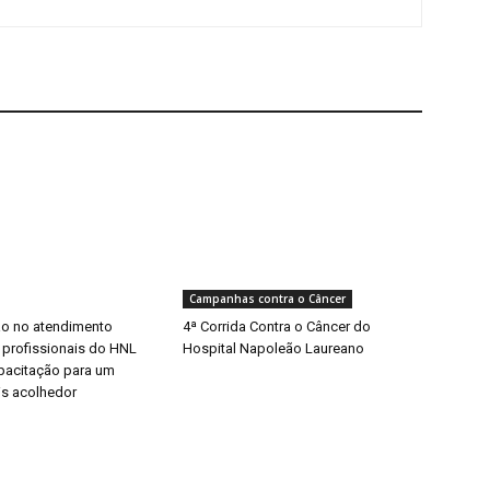
Campanhas contra o Câncer
o no atendimento
4ª Corrida Contra o Câncer do
 profissionais do HNL
Hospital Napoleão Laureano
pacitação para um
s acolhedor