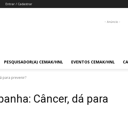
Entrar / Cadastrar
- Anúncio -
PESQUISADOR(A) CEMAK/HNL
EVENTOS CEMAK/HNL
C
á para prevenir?
anha: Câncer, dá para