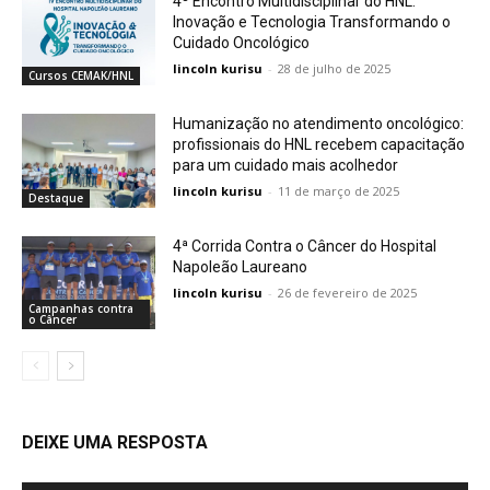
4º Encontro Multidisciplinar do HNL:
Inovação e Tecnologia Transformando o
Cuidado Oncológico
lincoln kurisu
-
28 de julho de 2025
Cursos CEMAK/HNL
Humanização no atendimento oncológico:
profissionais do HNL recebem capacitação
para um cuidado mais acolhedor
lincoln kurisu
-
11 de março de 2025
Destaque
4ª Corrida Contra o Câncer do Hospital
Napoleão Laureano
lincoln kurisu
-
26 de fevereiro de 2025
Campanhas contra
o Câncer
DEIXE UMA RESPOSTA