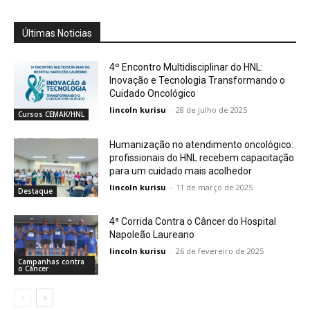
Últimas Noticias
4º Encontro Multidisciplinar do HNL:
Inovação e Tecnologia Transformando o
Cuidado Oncológico
lincoln kurisu
-
28 de julho de 2025
Cursos CEMAK/HNL
Humanização no atendimento oncológico:
profissionais do HNL recebem capacitação
para um cuidado mais acolhedor
lincoln kurisu
-
11 de março de 2025
Destaque
4ª Corrida Contra o Câncer do Hospital
Napoleão Laureano
lincoln kurisu
-
26 de fevereiro de 2025
Campanhas contra
o Câncer