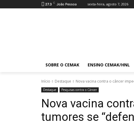
C
sexta-feira, agosto 7, 2026
27.3
João Pessoa
SOBRE O CEMAK
ENSINO CEMAK/HNL
Início
Destaque
Nova vacina contra o câncer imp
Destaque
Pesquisas contra o Câncer
Nova vacina cont
tumores se “defe