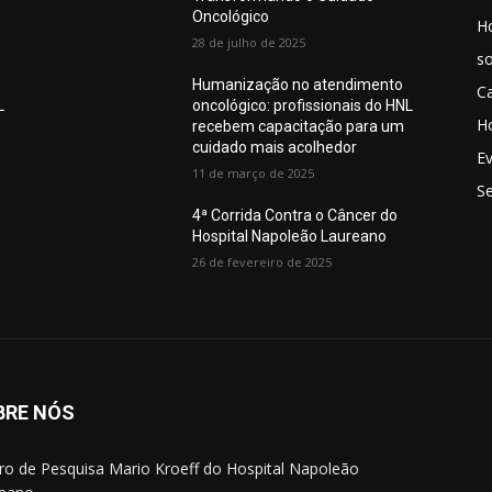
Oncológico
H
28 de julho de 2025
so
Humanização no atendimento
C
L
oncológico: profissionais do HNL
Ho
recebem capacitação para um
cuidado mais acolhedor
E
11 de março de 2025
S
4ª Corrida Contra o Câncer do
Hospital Napoleão Laureano
26 de fevereiro de 2025
BRE NÓS
ro de Pesquisa Mario Kroeff do Hospital Napoleão