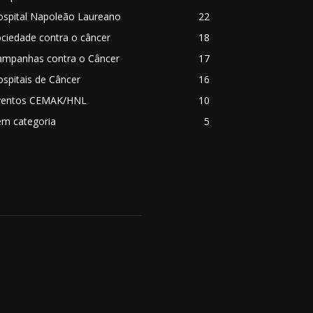
ospital Napoleão Laureano
22
ciedade contra o câncer
18
ampanhas contra o Câncer
17
spitais de Câncer
16
ventos CEMAK/HNL
10
em categoria
5