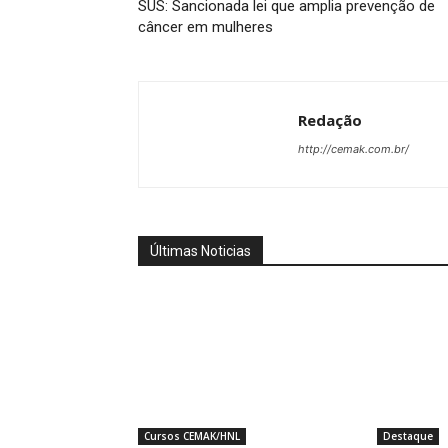
SUS: Sancionada lei que amplia prevenção de
câncer em mulheres
Redação
http://cemak.com.br/
Últimas Noticias
Cursos CEMAK/HNL
Destaque