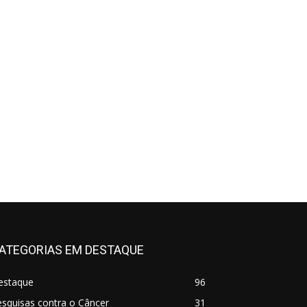
ATEGORIAS EM DESTAQUE
estaque
96
squisas contra o Câncer
31