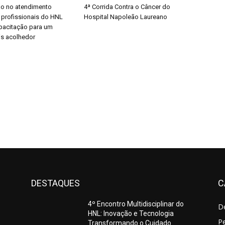
o no atendimento
4ª Corrida Contra o Câncer do
 profissionais do HNL
Hospital Napoleão Laureano
pacitação para um
s acolhedor
DESTAQUES
C
4º Encontro Multidisciplinar do
D
HNL: Inovação e Tecnologia
Pe
Transformando o Cuidado