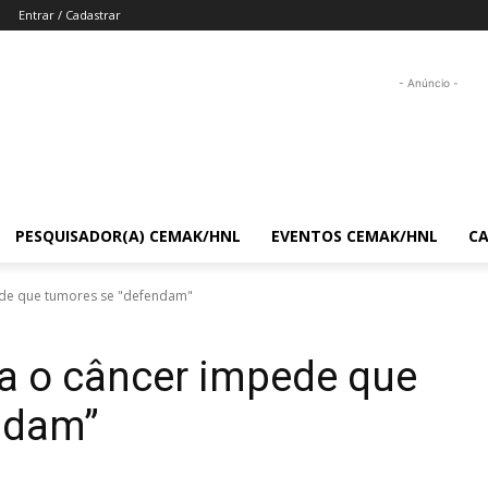
Entrar / Cadastrar
- Anúncio -
PESQUISADOR(A) CEMAK/HNL
EVENTOS CEMAK/HNL
C
ede que tumores se "defendam"
ra o câncer impede que
ndam”