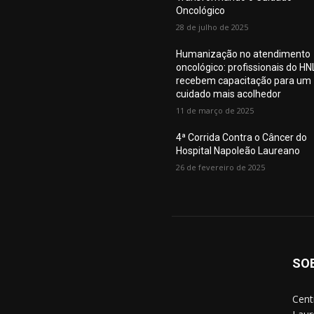
Oncológico
28 de julho de 2025
Humanização no atendimento
oncológico: profissionais do HN
recebem capacitação para um
cuidado mais acolhedor
11 de março de 2025
4ª Corrida Contra o Câncer do
Hospital Napoleão Laureano
26 de fevereiro de 2025
SO
Cent