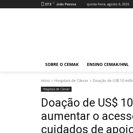
C
quinta-feira, agosto 6, 2026
27.3
João Pessoa
SOBRE O CEMAK
ENSINO CEMAK/HNL
Início
Hospitais de Câncer
Doação de US$ 10 milhõ
Hospitais de Câncer
Doação de US$ 10
aumentar o acess
cuidados de apoi