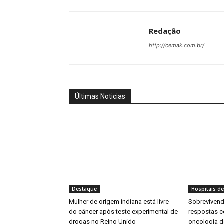
Redação
http://cemak.com.br/
Últimas Noticias
Destaque
Hospitais de
Mulher de origem indiana está livre
Sobrevivend
do câncer após teste experimental de
respostas c
drogas no Reino Unido
oncologia de