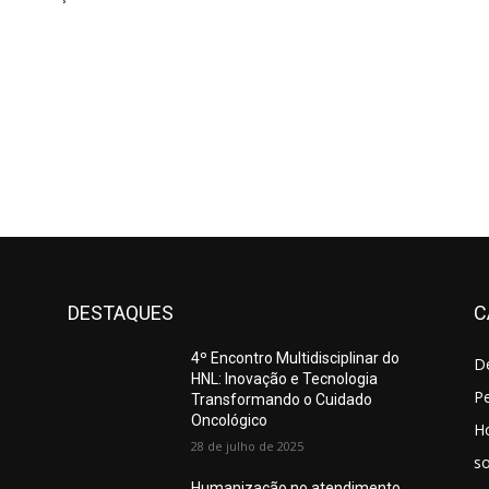
DESTAQUES
C
4º Encontro Multidisciplinar do
D
HNL: Inovação e Tecnologia
Pe
Transformando o Cuidado
Oncológico
H
28 de julho de 2025
so
Humanização no atendimento