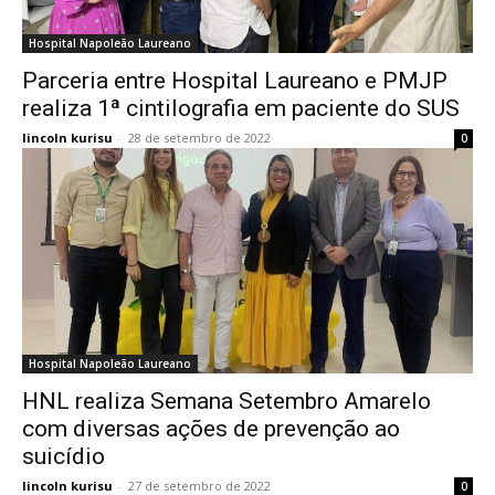
Hospital Napoleão Laureano
Parceria entre Hospital Laureano e PMJP
realiza 1ª cintilografia em paciente do SUS
lincoln kurisu
-
28 de setembro de 2022
0
Hospital Napoleão Laureano
HNL realiza Semana Setembro Amarelo
com diversas ações de prevenção ao
suicídio
lincoln kurisu
-
27 de setembro de 2022
0