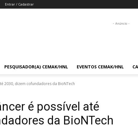
Entrar / Cadastrar
- Anúncio -
PESQUISADOR(A) CEMAK/HNL
EVENTOS CEMAK/HNL
C
 até 2030, dizem cofundadores da BioNTech
ncer é possível até
ndadores da BioNTech