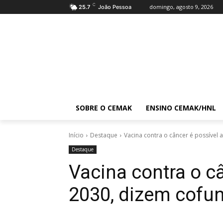
C
domingo, agosto 9, 2026
25.7
João Pessoa
SOBRE O CEMAK
ENSINO CEMAK/HNL
Início
Destaque
Vacina contra o câncer é possível
Destaque
Vacina contra o câ
2030, dizem cofu