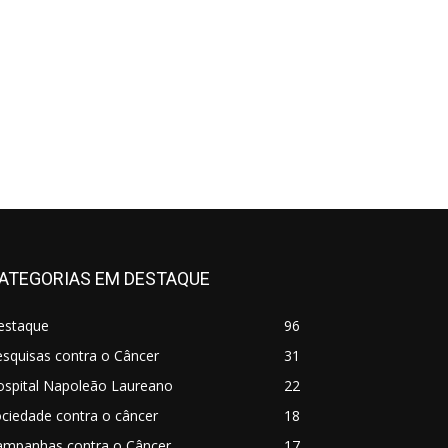
ATEGORIAS EM DESTAQUE
estaque
96
squisas contra o Câncer
31
ospital Napoleão Laureano
22
ciedade contra o câncer
18
ampanhas contra o Câncer
17