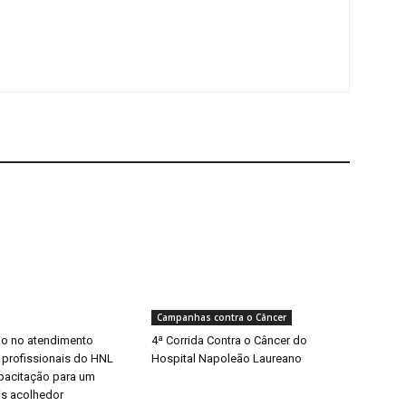
Campanhas contra o Câncer
o no atendimento
4ª Corrida Contra o Câncer do
 profissionais do HNL
Hospital Napoleão Laureano
pacitação para um
s acolhedor