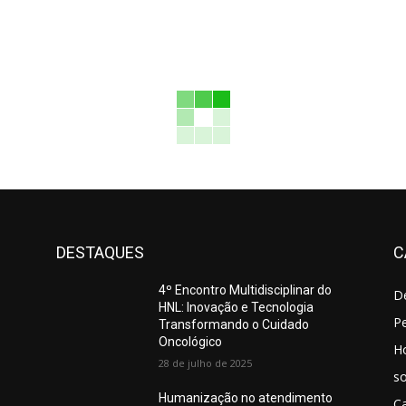
DESTAQUES
C
4º Encontro Multidisciplinar do
D
HNL: Inovação e Tecnologia
Pe
Transformando o Cuidado
Oncológico
H
28 de julho de 2025
so
Humanização no atendimento
C