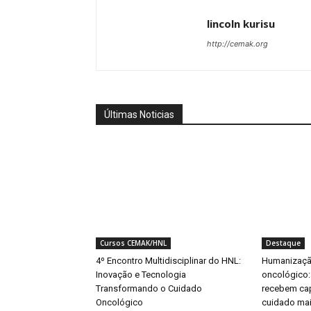
lincoln kurisu
http://cemak.org
Últimas Noticias
Cursos CEMAK/HNL
Destaque
4º Encontro Multidisciplinar do HNL:
Humanizaçã
Inovação e Tecnologia
oncológico:
Transformando o Cuidado
recebem ca
Oncológico
cuidado mai