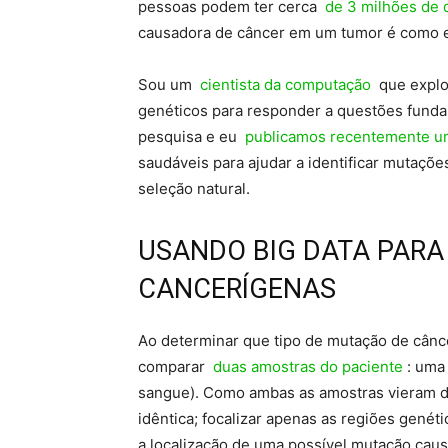
pessoas podem ter cerca
de 3 milhões de 
causadora de câncer em um tumor é como e
Sou um
cientista da computação
que explo
genéticos para responder a questões funda
pesquisa e eu
publicamos recentemente u
saudáveis ​​para ajudar a identificar mutaç
seleção natural.
USANDO BIG DATA PAR
CANCERÍGENAS
Ao determinar que tipo de mutação de cânc
comparar
duas amostras do paciente
: uma 
sangue). Como ambas as amostras vieram d
idêntica; focalizar apenas as regiões gené
a localização de uma possível mutação caus