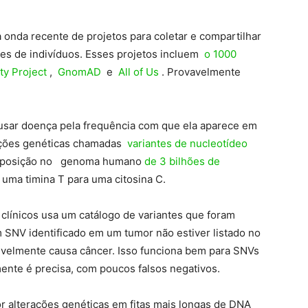
nda recente de projetos para coletar e compartilhar
es de indivíduos. Esses projetos incluem
o 1000
y Project
,
GnomAD
e
All of Us
. Provavelmente
usar doença pela frequência com que ela aparece em
ções genéticas chamadas
variantes de nucleotídeo
a posição no genoma humano
de 3 bilhões de
uma timina T para uma citosina C.
 clínicos usa um catálogo de variantes que foram
 SNV identificado em um tumor não estiver listado no
ivelmente causa câncer. Isso funciona bem para SNVs
nte é precisa, com poucos falsos negativos.
 alterações genéticas em fitas mais longas de DNA