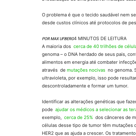
O problema é que o tecido saudável nem se
desde custos clínicos até protocolos de pes
4 MINUTOS DE LEITURA
POR MAX UFBERG
A maioria dos
cerca de 40 trilhões de célul
genoma – o DNA herdado de seus pais, cont
alimentos em energia até combater infecçõe
através de
mutações nocivas
no genoma. Se
ultravioleta, por exemplo, isso pode result
descontroladamente e formar um tumor.
Identificar as alterações genéticas que faz
pode
ajudar os médicos a selecionar as ter
exemplo,
cerca de 25%
dos cânceres de 
células desse tipo de tumor têm mutações 
HER2 que as ajuda a crescer. Os tratamen