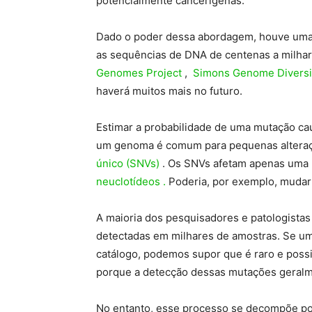
potencialmente cancerígenas.
Dado o poder dessa abordagem, houve uma o
as sequências de DNA de centenas a milhar
Genomes Project
,
Simons Genome Diversit
haverá muitos mais no futuro.
Estimar a probabilidade de uma mutação ca
um genoma é comum para pequenas altera
único (SNVs)
. Os SNVs afetam apenas um
neuclotídeos .
Poderia, por exemplo, mudar 
A maioria dos pesquisadores e patologistas
detectadas em milhares de amostras. Se um
catálogo, podemos supor que é raro e poss
porque a detecção dessas mutações geralme
No entanto, esse processo se decompõe por