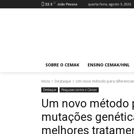
C
quarta-feira, agosto 5, 2026
22.3
João Pessoa
SOBRE O CEMAK
ENSINO CEMAK/HNL
Início
Destaque
Um novo método para diferenciar 
Destaque
Pesquisas contra o Câncer
Um novo método pa
mutações genética
melhores tratamen