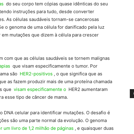
as
do seu corpo tem cópias quase idênticas do seu
endo instruções para tudo, desde converter
s. As células saudáveis ​​tornam-se cancerosas
 o genoma de uma célula for danificado pela luz
ar em mutações que dizem à célula para crescer
em com que as células saudáveis ​​se tornem malignas
apias
que visam especificamente o tumor. Por
mama são
HER2-positivos
, o que significa que as
que as fazem produzir mais de uma proteína chamada
tos que
visam especificamente o
HER2 aumentaram
ra esse tipo de câncer de mama.
o DNA celular para identificar mutações. O desafio é
ões são uma parte normal da evolução. O genoma
r um livro de 1,2 milhão de páginas
, e quaisquer duas