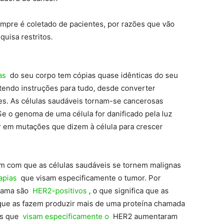
mpre é coletado de pacientes, por razões que vão
quisa restritos.
as
do seu corpo tem cópias quase idênticas do seu
endo instruções para tudo, desde converter
s. As células saudáveis ​​tornam-se cancerosas
 o genoma de uma célula for danificado pela luz
ar em mutações que dizem à célula para crescer
em com que as células saudáveis ​​se tornem malignas
apias
que visam especificamente o tumor. Por
mama são
HER2-positivos
, o que significa que as
que as fazem produzir mais de uma proteína chamada
tos que
visam especificamente o
HER2 aumentaram