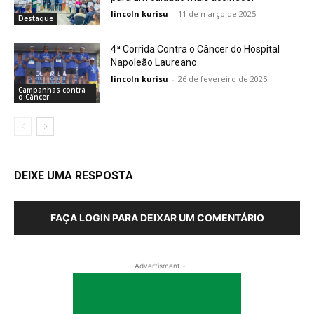
lincoln kurisu
-
11 de março de 2025
Destaque
4ª Corrida Contra o Câncer do Hospital
Napoleão Laureano
lincoln kurisu
-
26 de fevereiro de 2025
Campanhas contra
o Câncer
DEIXE UMA RESPOSTA
FAÇA LOGIN PARA DEIXAR UM COMENTÁRIO
- Advertisment -