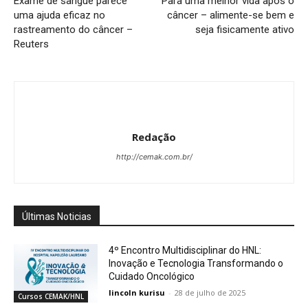
Exame de sangue parece
Para uma melhor vida após o
uma ajuda eficaz no
câncer – alimente-se bem e
rastreamento do câncer –
seja fisicamente ativo
Reuters
Redação
http://cemak.com.br/
Últimas Noticias
4º Encontro Multidisciplinar do HNL:
Inovação e Tecnologia Transformando o
Cuidado Oncológico
lincoln kurisu
-
28 de julho de 2025
Cursos CEMAK/HNL