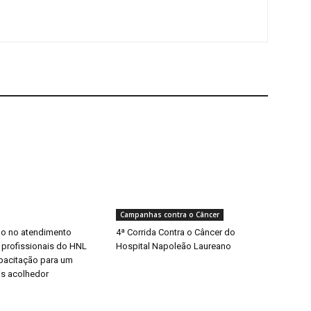
Campanhas contra o Câncer
o no atendimento
4ª Corrida Contra o Câncer do
 profissionais do HNL
Hospital Napoleão Laureano
pacitação para um
s acolhedor