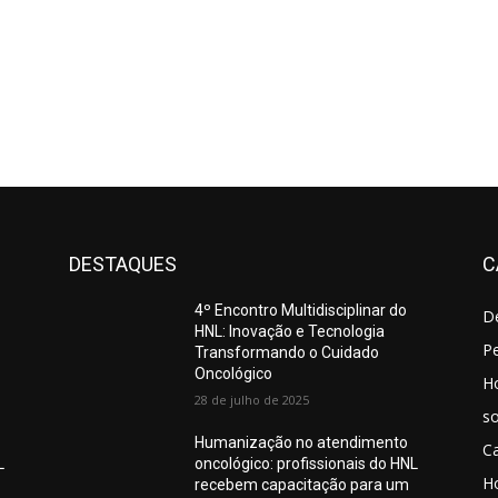
DESTAQUES
C
4º Encontro Multidisciplinar do
D
HNL: Inovação e Tecnologia
Pe
Transformando o Cuidado
Oncológico
H
28 de julho de 2025
so
Humanização no atendimento
C
L
oncológico: profissionais do HNL
Ho
recebem capacitação para um