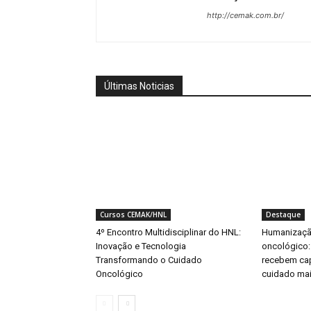
http://cemak.com.br/
Últimas Noticias
Cursos CEMAK/HNL
Destaque
4º Encontro Multidisciplinar do HNL:
Humanizaçã
Inovação e Tecnologia
oncológico:
Transformando o Cuidado
recebem ca
Oncológico
cuidado mai