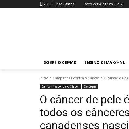
C
sexta-feira, agosto 7, 2026
23.3
João Pessoa
SOBRE O CEMAK
ENSINO CEMAK/HNL
Início
Campanhas contra o Câncer
O câncer de pe
Campanhas contra o Câncer
Destaque
O câncer de pele
todos os câncere
canadenses nasci